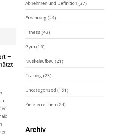
Abnehmen und Definition
(37)
Ernährung
(44)
Fitness
(43)
Gym
(16)
ert –
Muskelaufbau
(21)
hätzt
Training
(23)
Uncategorized
(151)
n
in
Ziele erreichen
(24)
her
halb
m
Archiv
nen