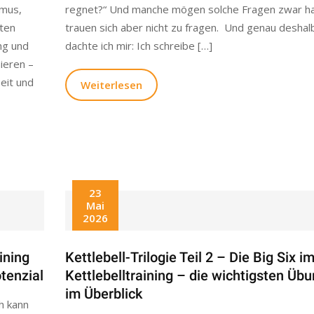
smus,
regnet?“ Und manche mögen solche Fragen zwar h
ten
trauen sich aber nicht zu fragen. Und genau deshal
ng und
dachte ich mir: Ich schreibe […]
ieren –
Zeit und
Weiterlesen
23
Mai
2026
aining
Kettlebell-Trilogie Teil 2 – Die Big Six i
otenzial
Kettlebelltraining – die wichtigsten Üb
im Überblick
ch kann