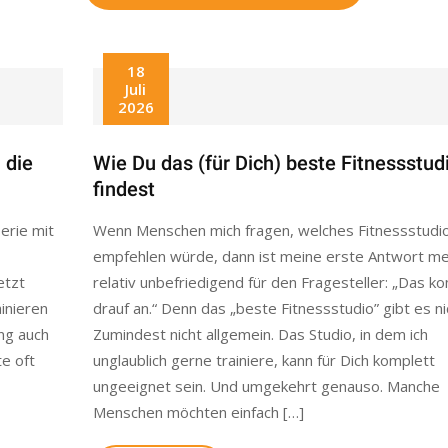
18
Juli
2026
 die
Wie Du das (für Dich) beste Fitnessstud
findest
erie mit
Wenn Menschen mich fragen, welches Fitnessstudio
empfehlen würde, dann ist meine erste Antwort me
etzt
relativ unbefriedigend für den Fragesteller: „Das 
inieren
drauf an.“ Denn das „beste Fitnessstudio” gibt es ni
ng auch
Zumindest nicht allgemein. Das Studio, in dem ich
te oft
unglaublich gerne trainiere, kann für Dich komplett
ungeeignet sein. Und umgekehrt genauso. Manche
Menschen möchten einfach […]