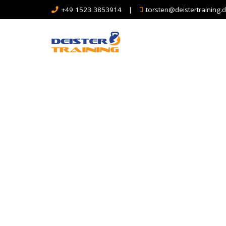
+49 1523 3853914
|
torsten@deistertraining.
Ka