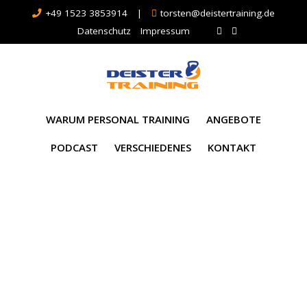
+49 1523 3853914
|
torsten@deistertraining.de
Datenschutz
Impressum
WARUM PERSONAL TRAINING
ANGEBOTE
PODCAST
VERSCHIEDENES
KONTAKT
Monat:
September
2023