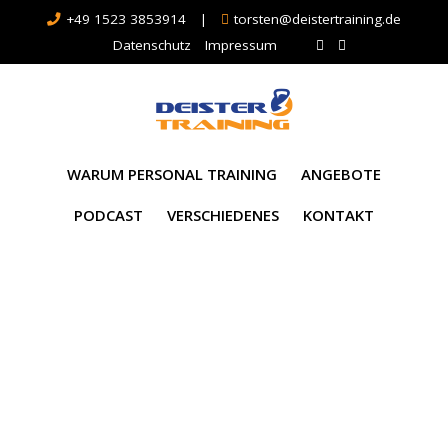
+49 1523 3853914
|
torsten@deistertraining.de
Datenschutz
Impressum
WARUM PERSONAL TRAINING
ANGEBOTE
PODCAST
VERSCHIEDENES
KONTAKT
Monat:
September
2022