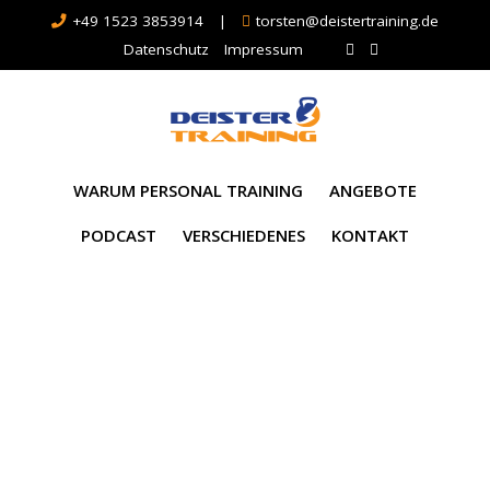
+49 1523 3853914
|
torsten@deistertraining.de
Datenschutz
Impressum
WARUM PERSONAL TRAINING
ANGEBOTE
PODCAST
VERSCHIEDENES
KONTAKT
Schlagwort:
Hannover