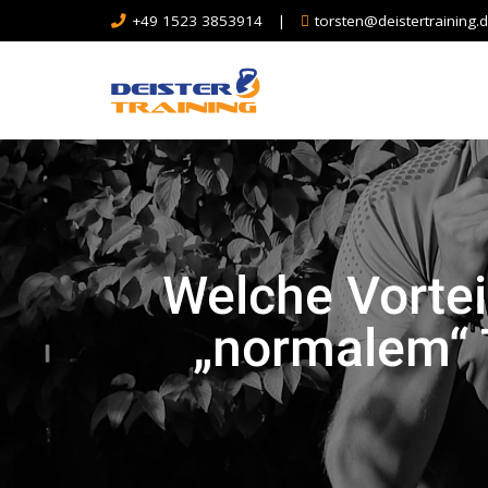
+49 1523 3853914
|
torsten@deistertraining.
Welche Vortei
„normalem“ T