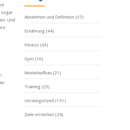
nd
r sogar
Abnehmen und Definition
(37)
den. Und
hre
Ernährung
(44)
Fitness
(43)
Gym
(16)
Muskelaufbau
(21)
n
der
Training
(23)
Uncategorized
(151)
Ziele erreichen
(24)