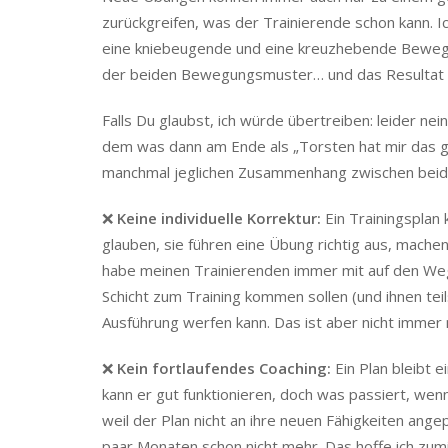
zurückgreifen, was der Trainierende schon kann. Ic
eine kniebeugende und eine kreuzhebende Bewegung
der beiden Bewegungsmuster… und das Resultat 
Falls Du glaubst, ich würde übertreiben: leider n
dem was dann am Ende als „Torsten hat mir das g
manchmal jeglichen Zusammenhang zwischen beide
❌
Keine individuelle Korrektur:
Ein Trainingsplan 
glauben, sie führen eine Übung richtig aus, machen
habe meinen Trainierenden immer mit auf den We
Schicht zum Training kommen sollen (und ihnen teils
Ausführung werfen kann. Das ist aber nicht immer 
❌
Kein fortlaufendes Coaching:
Ein Plan bleibt e
kann er gut funktionieren, doch was passiert, wen
weil der Plan nicht an ihre neuen Fähigkeiten angep
paar Monaten schon nicht mehr. Das hoffe ich zumi