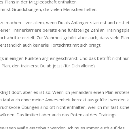
s Plans in der Mitgliedschaft enthalten.
mst Grundübungen, die vielen Menschen helfen.
itte zu machen – vor allem, wenn Du als Anfänger startest und erst e
einer Trainerkarriere bereits eine fünfstellige Zahl an Trainingspl
ortschritte erzielt. Zur Wahrheit gehört aber auch, dass viele Plä
rständlich auch keinerlei Fortschritt mit sich bringt.
ngs in einigen Punkten arg eingeschränkt. Und das betrifft nicht nu
lan, den trainierst Du ab jetzt (für Dich alleine).
Klingt doof, aber es ist so: Wenn ich jemandem einen Plan erstell
en Mal auch ohne meine Anwesenheit korrekt ausgeführt werden 
hsvolle Übungen sind oft nicht enthalten, weil ich mir fast siche
ürden. Das limitiert aber auch das Potenzial des Trainings.
ewissen Maße eingebaut werden. Ich muss immer auch auf das