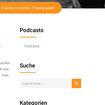
Training mit einem Trainingsplan?
Podcasts
e
Podcasts
 machen
Suche
ll und
… Kein
Kategorien