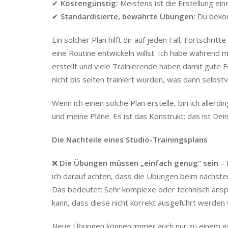
✔
Kostengünstig:
Meistens ist die Erstellung eine
✔
Standardisierte, bewährte Übungen:
Du bekom
Ein solcher Plan hilft dir auf jeden Fall, Fortschr
eine Routine entwickeln willst. Ich habe während m
erstellt und viele Trainierende haben damit gute F
nicht bis selten trainiert wurden, was dann selbstve
Wenn ich einen solche Plan erstelle, bin ich allerdi
und meine Pläne. Es ist das Konstrukt: das ist Dein P
Die Nachteile eines Studio-Trainingsplans
❌
Die Übungen müssen „einfach genug“ sein
– 
ich darauf achten, dass die Übungen beim nächst
Das bedeutet: Sehr komplexe oder technisch anspruc
kann, dass diese nicht korrekt ausgeführt werden w
Neue Übungen können immer auch nur zu einem g