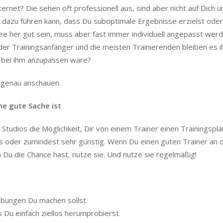
rnet? Die sehen oft professionell aus, sind aber nicht auf Dich u
 dazu führen kann, dass Du suboptimale Ergebnisse erzielst ode
Idee her gut sein, muss aber fast immer individuell angepasst wer
eder Trainingsanfänger und die meisten Trainierenden bleiben es i
s bei ihm anzupassen wäre?
 genau anschauen.
ne gute Sache ist
 Studios die Möglichkeit, Dir von einem Trainer einen Trainingspla
nlos oder zumindest sehr günstig. Wenn Du einen guten Trainer an 
n Du die Chance hast, nutze sie. Und nutze sie regelmäßig!
bungen Du machen sollst.
s Du einfach ziellos herumprobierst.