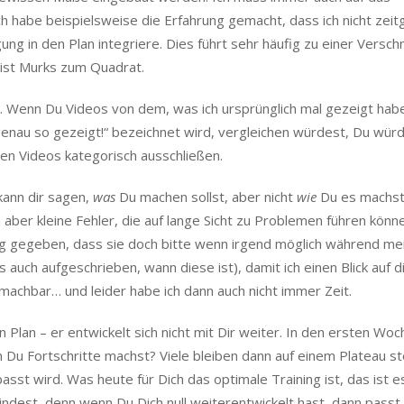
h habe beispielsweise die Erfahrung gemacht, dass ich nicht zeitg
 in den Plan integriere. Dies führt sehr häufig zu einer Versc
ist Murks zum Quadrat.
ein. Wenn Du Videos von dem, was ich ursprünglich mal gezeigt hab
enau so gezeigt!“ bezeichnet wird, vergleichen würdest, Du wür
n Videos kategorisch ausschließen.
kann dir sagen,
was
Du machen sollst, aber nicht
wie
Du es machst.
 aber kleine Fehler, die auf lange Sicht zu Problemen führen könne
g gegeben, dass sie doch bitte wenn irgend möglich während me
 auch aufgeschrieben, wann diese ist), damit ich einen Blick auf d
machbar… und leider habe ich dann auch nicht immer Zeit.
in Plan – er entwickelt sich nicht mit Dir weiter. In den ersten Wo
n Du Fortschritte machst? Viele bleiben dann auf einem Plateau s
asst wird. Was heute für Dich das optimale Training ist, das ist es
ndest, denn wenn Du Dich null weiterentwickelt hast, dann passt