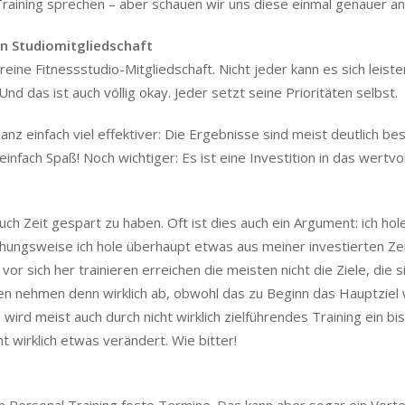
raining sprechen – aber schauen wir uns diese einmal genauer an
n Studiomitgliedschaft
reine Fitnessstudio-Mitgliedschaft. Nicht jeder kann es sich leiste
Und das ist auch völlig okay. Jeder setzt seine Prioritäten selbst.
 ganz einfach viel effektiver: Die Ergebnisse sind meist deutlich be
nfach Spaß! Noch wichtiger: Es ist eine Investition in das wertvo
 Zeit gespart zu haben. Oft ist dies auch ein Argument: ich hol
hungsweise ich hole überhaupt etwas aus meiner investierten Zei
vor sich her trainieren erreichen die meisten nicht die Ziele, die s
en nehmen denn wirklich ab, obwohl das zu Beginn das Hauptziel 
ird meist auch durch nicht wirklich zielführendes Training ein bi
ht wirklich etwas verändert. Wie bitter!