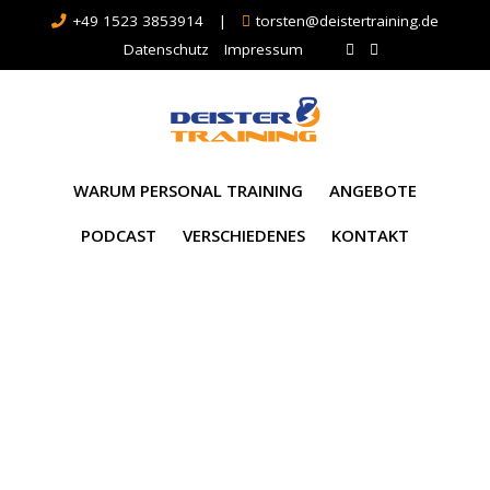
+49 1523 3853914
|
torsten@deistertraining.de
Datenschutz
Impressum
WARUM PERSONAL TRAINING
ANGEBOTE
PODCAST
VERSCHIEDENES
KONTAKT
Schlagwort:
Ziele
erreichen