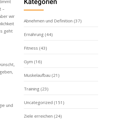
t –
Aber wir
Abnehmen und Definition
(37)
lichkeit
as geht
Ernährung
(44)
Fitness
(43)
Gym
(16)
wünscht,
egeben,
Muskelaufbau
(21)
Training
(23)
Uncategorized
(151)
gie und
Ziele erreichen
(24)