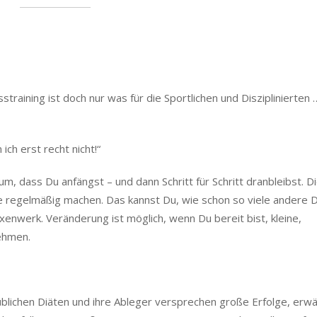
straining ist doch nur was für die Sportlichen und Disziplinierten
ch erst recht nicht!“
um, dass Du anfängst – und dann Schritt für Schritt dranbleibst. D
e regelmäßig machen. Das kannst Du, wie schon so viele andere D
xenwerk. Veränderung ist möglich, wenn Du bereit bist, kleine,
ehmen.
blichen Diäten und ihre Ableger versprechen große Erfolge, erw
benfalls riesengroßen Frust. Der sogenannte und von allen gefü