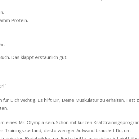
n.
ramm Protein.
hr.
uch. Das klappt erstaunlich gut.
r!“
ch für Dich wichtig. Es hilft Dir, Deine Muskulatur zu erhalten, Fett 
zen.
mm eines Mr. Olympia sein. Schon mit kurzen Krafttrainingsprog
eller Trainingszustand, desto weniger Aufwand brauchst Du, um
rainierten Bodybuilder, um Fortschritte zu erzielen, ist viel höher