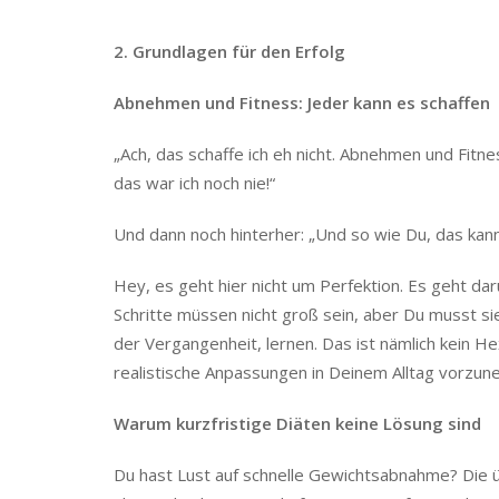
2. Grundlagen für den Erfolg
Abnehmen und Fitness: Jeder kann es schaffen
„Ach, das schaffe ich eh nicht. Abnehmen und Fitnes
das war ich noch nie!“
Und dann noch hinterher: „Und so wie Du, das kann i
Hey, es geht hier nicht um Perfektion. Es geht dar
Schritte müssen nicht groß sein, aber Du musst si
der Vergangenheit, lernen. Das ist nämlich kein He
realistische Anpassungen in Deinem Alltag vorzun
Warum kurzfristige Diäten keine Lösung sind
Du hast Lust auf schnelle Gewichtsabnahme? Die ü
aber nicht den am Ende fast immer auftretenden e