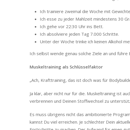
Ich trainiere zweimal die Woche mit Gewichte
Ich esse zu jeder Mahlzeit mindestens 30 G
Ich gehe vor 22:30 Uhr ins Bett.
Ich absolviere jeden Tag 7.000 Schritte.
Unter der Woche trinke ich keinen Alkohol me
Ich selbst wende genau solche Ziele an und führe B
Muskeltraining als Schlüsselfaktor
„Ach, Krafttraining, das ist doch was für Bodybuilde
Ja klar, aber nicht nur für die. Muskeltraining ist au
verbrennen und Deinen Stoffwechsel zu unterstüt
Es muss übrigens nicht das ambitionierte Progra
kannst Du viel erreichen. Je schlechter Dein aktu
Fortschritte zu machen. Der Aufwand für einen gut t