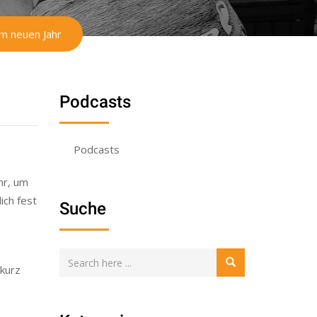
im neuen Jahr
Podcasts
Podcasts
hr, um
ich fest
Suche
 kurz
Kategorien
stimmt