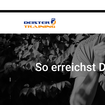
+49 1523 3853914
|
torsten@deistertraining.
So erreichst 