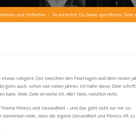
nehmen und Definition
So erreichst Du Deine sportlichen Ziele 
t etwas ruhigere Zeit zwischen den Feiertagen und dem neuen Ja
rigens auch, schon seit vielen Jahren. Ich halte diese Ziele schriftl
 kann. Viele Ziele erreiche ich. Alle? Nein, natürlich nicht.
 Thema Fitness und Gesundheit – und das geht nicht nur mir so.
r bemerken viele, dass die eigene Gesundheit und Fitness oft zu
 finde, das neue Jahr ist ein guter Zeitpunkt dafür. Ja, Dir wird be