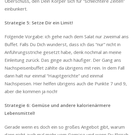
Überschuss, den Dein Körper sich für “schlechtere Zeiten”
einbunkert.
Strategie 5: Setze Dir ein Limit!
Folgende Vorgabe: ich gehe nach dem Salat nur zweimal ans
Buffet. Falls Du Dich wunderst, dass ich das “nur” nicht in
Anführungsstriche gesetzt habe, denk nochmal an meine
Einleitung zurück. Das ginge auch häufiger. Der Gang ans
Nachspeisenbuffet zählte da übrigens mit rein. In dem Fall
dann halt nur einmal “Hauptgerichte” und einmal
Nachspeisen. Hier helfen übrigens auch die Punkte 7 und 9,
aber die kommen ja noch!
Strategie 6: Gemüse
und andere kalorienärmere
Lebensmittel!
Gerade wenn es doch ein so großes Angebot gibt, warum
dann nicht auch mal mehr vom Gemüse und wenn Du Fleisch