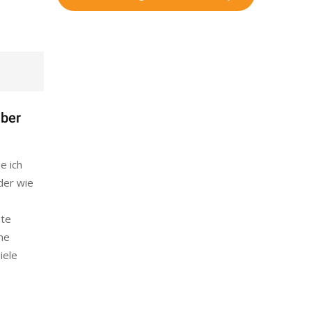
aber
e ich
oder wie
ste
ine
iele