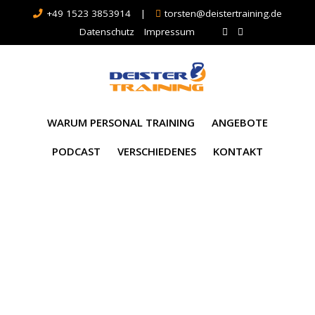
+49 1523 3853914
|
torsten@deistertraining.de
Datenschutz
Impressum
WARUM PERSONAL TRAINING
ANGEBOTE
PODCAST
VERSCHIEDENES
KONTAKT
Schlagwort:
strongfirst