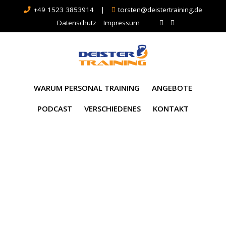
+49 1523 3853914
|
torsten@deistertraining.de
Datenschutz
Impressum
WARUM PERSONAL TRAINING
ANGEBOTE
PODCAST
VERSCHIEDENES
KONTAKT
Schlagwort:
Hometraining