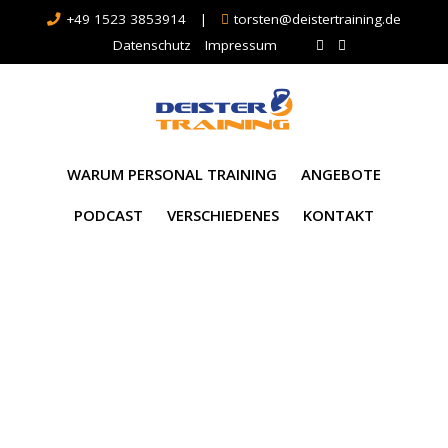
+49 1523 3853914
|
torsten@deistertraining.de
Datenschutz
Impressum
WARUM PERSONAL TRAINING
ANGEBOTE
PODCAST
VERSCHIEDENES
KONTAKT
Schlagwort:
badnenndorf