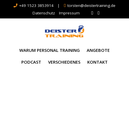
+49 1523 3853914
|
torsten@deistertraining.de
Datenschutz
Impressum
WARUM PERSONAL TRAINING
ANGEBOTE
PODCAST
VERSCHIEDENES
KONTAKT
Gallery Category:
Personal Training