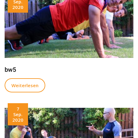
Sep.
2020
bw5
Weiterlesen
7
Sep.
2020