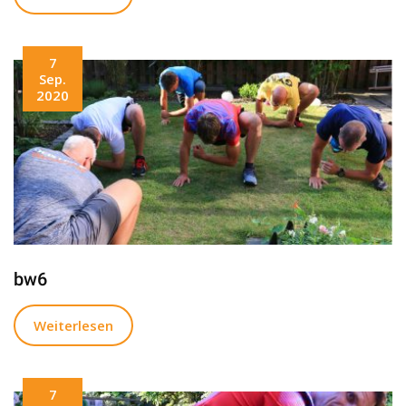
7
Sep.
2020
bw6
Weiterlesen
7