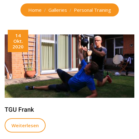
Home
Galleries
Personal Training
14
Okt.
2020
TGU Frank
Weiterlesen