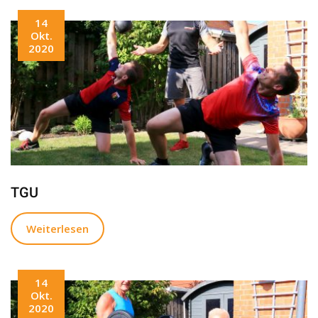
14
Okt.
2020
TGU
Weiterlesen
14
Okt.
2020