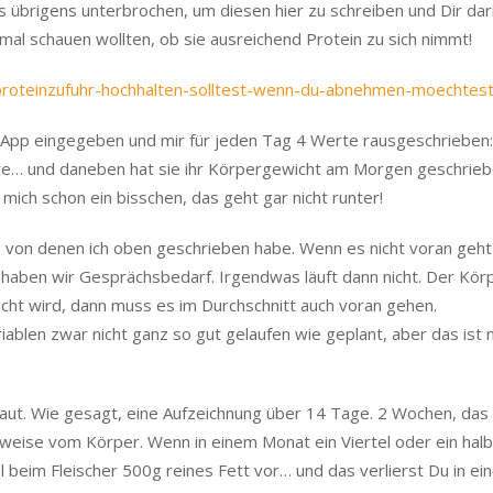
ls übrigens unterbrochen, um diesen hier zu schreiben und Dir dar
mal schauen wollten, ob sie ausreichend Protein zu sich nimmt!
proteinzufuhr-hochhalten-solltest-wenn-du-abnehmen-moechtest
e App eingegeben und mir für jeden Tag 4 Werte rausgeschrieben:
ate… und daneben hat sie ihr Körpergewicht am Morgen geschrie
mich schon ein bisschen, das geht gar nicht runter!
, von denen ich oben geschrieben habe. Wenn es nicht voran geht
n haben wir Gesprächsbedarf. Irgendwas läuft dann nicht. Der Körp
acht wird, dann muss es im Durchschnitt auch voran gehen.
ablen zwar nicht ganz so gut gelaufen wie geplant, aber das ist 
aut. Wie gesagt, eine Aufzeichnung über 14 Tage. 2 Wochen, das 
loweise vom Körper. Wenn in einem Monat ein Viertel oder ein halb
mal beim Fleischer 500g reines Fett vor… und das verlierst Du in e