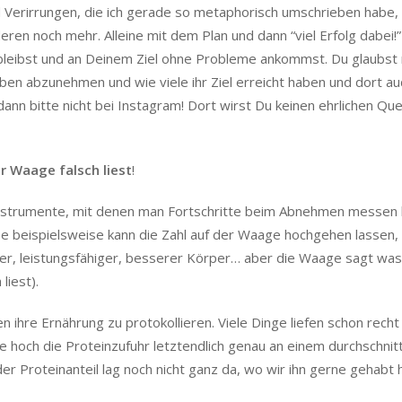
 Verirrungen, die ich gerade so metaphorisch umschrieben habe, 
n noch mehr. Alleine mit dem Plan und dann “viel Erfolg dabei!” 
 bleibst und an Deinem Ziel ohne Probleme ankommst. Du glaubst 
aben abzunehmen und wie viele ihr Ziel erreicht haben und dort au
dann bitte nicht bei Instagram! Dort wirst Du keinen ehrlichen Que
r Waage falsch liest
!
 Instrumente, mit denen man Fortschritte beim Abnehmen messen 
e beispielsweise kann die Zahl auf der Waage hochgehen lassen,
ter, leistungsfähiger, besserer Körper… aber die Waage sagt was
liest).
 ihre Ernährung zu protokollieren. Viele Dinge liefen schon recht
e hoch die Proteinzufuhr letztendlich genau an einem durchschnitt
er Proteinanteil lag noch nicht ganz da, wo wir ihn gerne gehabt 