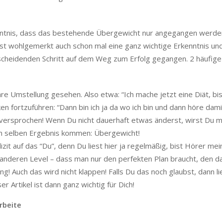
ntnis, dass das bestehende Übergewicht nur angegangen werde
st wohlgemerkt auch schon mal eine ganz wichtige Erkenntnis un
tscheidenden Schritt auf dem Weg zum Erfolg gegangen. 2 häufige
e Umstellung gesehen. Also etwa: “Ich mache jetzt eine Diät, bis 
fortzuführen: “Dann bin ich ja da wo ich bin und dann höre dami
, versprochen! Wenn Du nicht dauerhaft etwas änderst, wirst Du m
m selben Ergebnis kommen: Übergewicht!
lizit auf das “Du”, denn Du liest hier ja regelmäßig, bist Hörer me
anderen Level – dass man nur den perfekten Plan braucht, den d
! Auch das wird nicht klappen! Falls Du das noch glaubst, dann li
er Artikel ist dann ganz wichtig für Dich!
rbeite