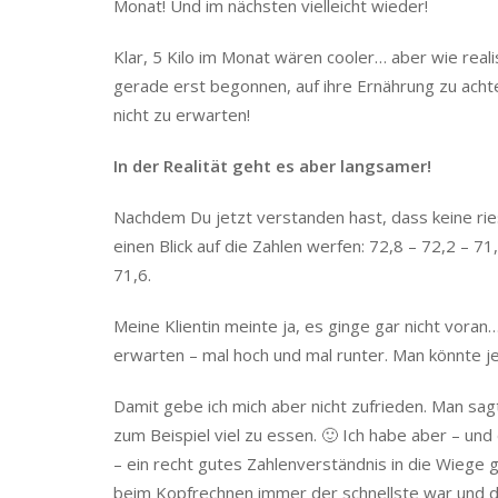
Monat! Und im nächsten vielleicht wieder!
Klar, 5 Kilo im Monat wären cooler… aber wie realis
gerade erst begonnen, auf ihre Ernährung zu achten
nicht zu erwarten!
In der Realität geht es aber langsamer!
Nachdem Du jetzt verstanden hast, dass keine rie
einen Blick auf die Zahlen werfen: 72,8 – 72,2 – 71
71,6.
Meine Klientin meinte ja, es ginge gar nicht voran…
erwarten – mal hoch und mal runter. Man könnte j
Damit gebe ich mich aber nicht zufrieden. Man sag
zum Beispiel viel zu essen. 🙂 Ich habe aber – un
– ein recht gutes Zahlenverständnis in die Wiege 
beim Kopfrechnen immer der schnellste war und d