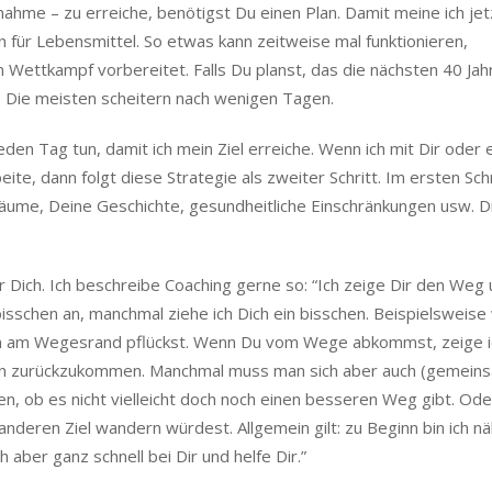
nahme – zu erreiche, benötigst Du einen Plan. Damit meine ich jet
 für Lebensmittel. So etwas kann zeitweise mal funktionieren,
n Wettkampf vorbereitet. Falls Du planst, das die nächsten 40 Jah
. Die meisten scheitern nach wenigen Tagen.
eden Tag tun, damit ich mein Ziel erreiche. Wenn ich mit Dir oder 
, dann folgt diese Strategie als zweiter Schritt. Im ersten Schr
Träume, Deine Geschichte, gesundheitliche Einschränkungen usw. D
ür Dich. Ich beschreibe Coaching gerne so: “Ich zeige Dir den Weg
bisschen an, manchmal ziehe ich Dich ein bisschen. Beispielsweis
n am Wegesrand pflückst. Wenn Du vom Wege abkommst, zeige i
esen zurückzukommen. Manchmal muss man sich aber auch (gemein
en, ob es nicht vielleicht doch noch einen besseren Weg gibt. Od
nderen Ziel wandern würdest. Allgemein gilt: zu Beginn bin ich nä
h aber ganz schnell bei Dir und helfe Dir.”