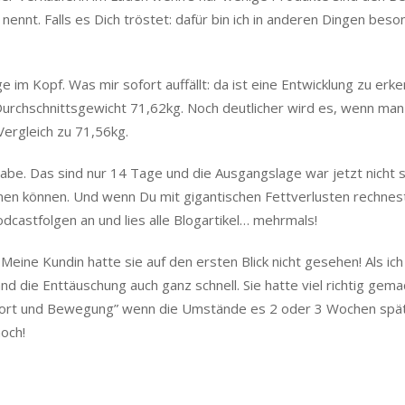
ennt. Falls es Dich tröstet: dafür bin ich in anderen Dingen bes
e im Kopf. Was mir sofort auffällt: da ist eine Entwicklung zu erk
Durchschnittsgewicht 71,62kg. Noch deutlicher wird es, wenn man 
Vergleich zu 71,56kg.
habe. Das sind nur 14 Tage und die Ausgangslage war jetzt nicht 
nen können. Und wenn Du mit gigantischen Fettverlusten rechnes
odcastfolgen an und lies alle Blogartikel… mehrmals!
 Meine Kundin hatte sie auf den ersten Blick nicht gesehen! Als ich
d die Enttäuschung auch ganz schnell. Sie hatte viel richtig gema
port und Bewegung” wenn die Umstände es 2 oder 3 Wochen spä
och!