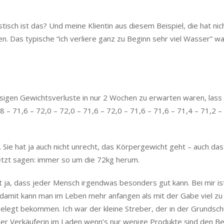
tisch ist das? Und meine Klientin aus diesem Beispiel, die hat nic
. Das typische “ich verliere ganz zu Beginn sehr viel Wasser” war
sigen Gewichtsverluste in nur 2 Wochen zu erwarten waren, lass
,8 – 71,6 – 72,0 – 72,0 – 71,6 – 72,0 – 71,6 – 71,6 – 71,4 – 71,2 –
 Sie hat ja auch nicht unrecht, das Körpergewicht geht – auch das 
etzt sagen: immer so um die 72kg herum.
t ja, dass jeder Mensch irgendwas besonders gut kann. Bei mir is
d damit kann man im Leben mehr anfangen als mit der Gabe viel z
gelegt bekommen. Ich war der kleine Streber, der in der Grundsch
er Verkäuferin im Laden wenn’s nur wenige Produkte sind den B