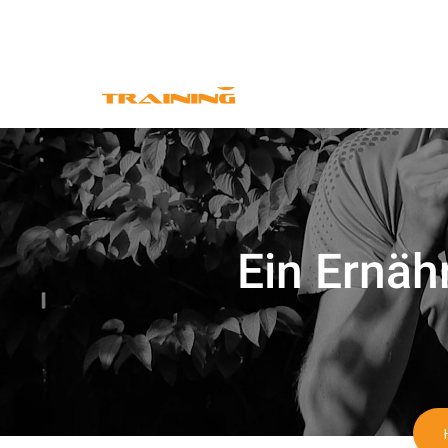
+49 1523 3853914
|
torsten@deistertraining.
Ein Ernähr