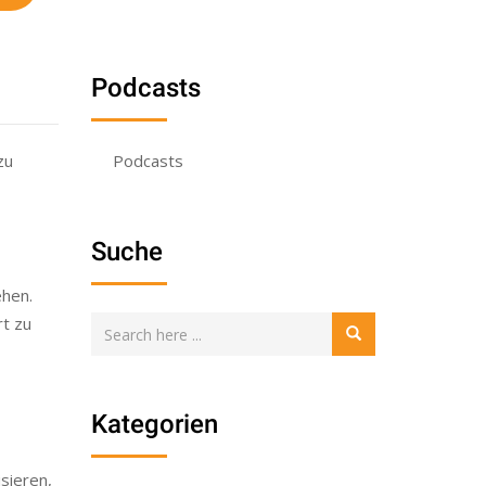
Podcasts
zu
Podcasts
Suche
ehen.
rt zu
Kategorien
isieren,