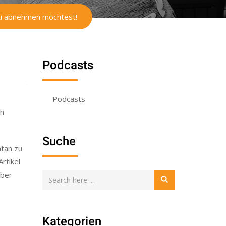
Du abnehmen möchtest!
Podcasts
Podcasts
ch
Suche
ntan zu
rtikel
über
Kategorien