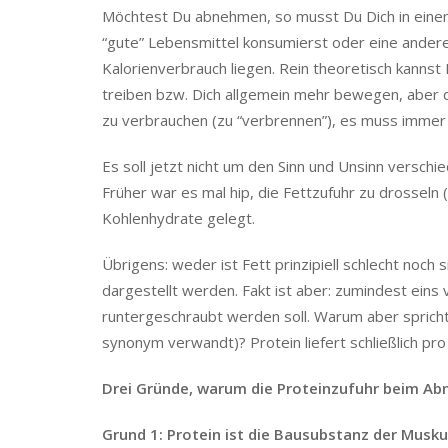
Möchtest Du abnehmen, so musst Du Dich in einem 
“gute” Lebensmittel konsumierst oder eine ander
Kalorienverbrauch liegen. Rein theoretisch kanns
treiben bzw. Dich allgemein mehr bewegen, aber di
zu verbrauchen (zu “verbrennen”), es muss immer
Es soll jetzt nicht um den Sinn und Unsinn versch
Früher war es mal hip, die Fettzufuhr zu drosseln
Kohlenhydrate gelegt.
Übrigens: weder ist Fett prinzipiell schlecht noch 
dargestellt werden. Fakt ist aber: zumindest ein
runtergeschraubt werden soll. Warum aber spricht
synonym verwandt)? Protein liefert schließlich pr
Drei Gründe, warum die Proteinzufuhr beim Ab
Grund 1: Protein ist die Bausubstanz der Musku