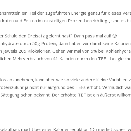
nsmitteln ein Teil der zugeführten Energie genau für dieses Ver
raten und Fetten im einstelligen Prozentbereich liegt, sind es b
r Schule den Dreisatz gelernt hast? Dann pass mal auf! 🙂
enhydrate durch 50g Protein, dann haben wir damit keine Kalorien
n jeweils 205 Kilokalorien. Gehen wir mal von 5% bei Kohlenhydr
lichen Mehrverbrauch von 41 Kalorien durch den TEF… bei gleich
 Kilos abzunehmen, kann aber wie so viele andere kleine Variablen 
oteinzufuhr ja nicht nur aufgrund des TEFs erhöht. Vermutlich wa
Sättigung schon bekannt. Der erhöhte TEF ist ein äußerst willk
kelaufbau, macht bei einer Kalorienreduktion (Du merkst sicher, w