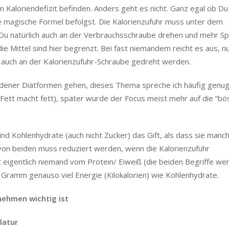
Kaloriendefizit befinden. Anders geht es nicht. Ganz egal ob Du
e magische Formel befolgst. Die Kalorienzufuhr muss unter dem
t Du natürlich auch an der Verbrauchsschraube drehen und mehr Sp
e Mittel sind hier begrenzt. Bei fast niemandem reicht es aus, n
 auch an der Kalorienzufuhr-Schraube gedreht werden.
iedener Diätformen gehen, dieses Thema spreche ich häufig genug
 (Fett macht fett), später wurde der Focus meist mehr auf die “bö
sind Kohlenhydrate (auch nicht Zucker) das Gift, als dass sie manc
s von beiden muss reduziert werden, wenn die Kalorienzufuhr
 eigentlich niemand vom Protein/ Eiweiß (die beiden Begriffe we
o Gramm genauso viel Energie (Kilokalorien) wie Kohlenhydrate.
nehmen wichtig ist
latur