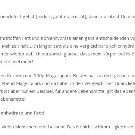
endefizit gehst (anders geht es ja nicht), dann möchtest Du ein
hrstoffen Fett und Kohlenhydrate einen ganz entscheidenden Vor
 Mahlzeit hält Dich länger satt als eine vergleichbare kohlenhydra
immer wieder auf. Ich persönlich glaube, dass mein Körper bei Nud
mehr! Viel mehr!
dem Kochen) und 500g Magerquark. Beides hat ziemlich genau de
n Abend Magerquark und da habe ich den Vergleich. Der Quark lief
k ist aber nur ein Beispiel, für andere Lebensmittel gilt das eben
 Lebensmittel.
lenhydrate und Fett!
r vielen Menschen nicht bekannt. Das ist nicht schlimm… gleich ke