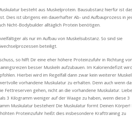
uskulatur besteht aus Muskelprotein. Bausubstanz hierfür ist da
st. Dies ist übrigens ein dauerhafter Ab- und Aufbauprozess in j
ch Nicht-Bodybuilder alltäglich Protein benötigen.
ielfältiger als nur im Aufbau von Muskelsubstanz. So sind sie
wechselprozessen beteiligt.
schuss, so hilft Dir eine eher höhere Proteinzufuhr in Richtung vo
iningsreizen besser Muskeln aufzubauen. Im Kaloriendefizit wir
fohlen. Hierbei wird im Regelfall dann zwar kein weiterer Muske
e wertvolle vorhandene Muskulatur zu erhalten. Denn auch wenn das
e Fettreserven gehen, nicht an die vorhandene Muskulatur. Liebe
 als 3 Kilogramm weniger auf der Waage zu haben, wenn diese 3
ramm Muskulatur bestehen! Die Muskulatur formt Deinen Körper!
erhöhten Proteinzufuhr heißt dies insbesondere Krafttraining zu