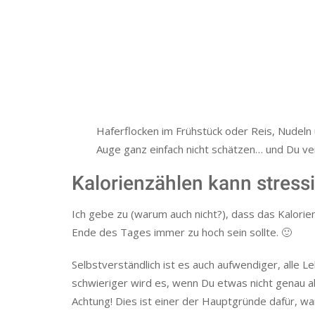
aber auch an Nährstoffen enthalten.
Es geht nicht nur um die Kalorienzufuhr, sond
eigentlich genug Protein? Die meisten tun das
Ein Leben lang Kalorien zu protokollieren sol
man mehr Wissen über die Zusammensetzung v
auch möglich, ohne jedes einzelne Lebensmit
Kleine Info am Rande: Ich zähle oder plane m
Haferflocken im Frühstück oder Reis, Nudeln 
Auge ganz einfach nicht schätzen… und Du ver
Kalorienzählen kann stressi
Ich gebe zu (warum auch nicht?), dass das Kalor
Ende des Tages immer zu hoch sein sollte. 🙂
Selbstverständlich ist es auch aufwendiger, alle 
schwieriger wird es, wenn Du etwas nicht genau 
Achtung! Dies ist einer der Hauptgründe dafür, wa