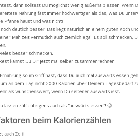
htest, dann solltest Du möglichst wenig außerhalb essen. Wenn D
zubereitete Nahrung fast immer hochwertiger als das, was Du unte
ie Pfanne haust und was nicht!
 noch deutlich besser. Das liegt natürlich an einem guten Koch un
er Mahlzeit vermutlich auch ziemlich egal. Es soll schmecken, Du
en.
 vieles besser schmecken.
 Rest kannst Du Dir jetzt mal selber zusammenrechnen!
ne Ernährung so im Griff hast, dass Du auch mal auswärts essen ge
 um an dem Tag nicht 2000 Kalorien über Deinem Tagesbedarf zu
ehr als wünschenswert, wenn Du seltener auswärts isst.
 zu lassen zählt übrigens auch als “auswärts essen”! 😉
faktoren beim Kalorienzählen
t auch Zeit!