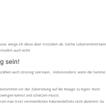
ern beispielsweise auch um den Anteil von Protein an dieser. Iss
 nicht!
lte nicht das Ziel sein. Aber das Wunschgewicht später zu halten, 
on Nahrungsmitteln und Portionsgrößen (!!!) hat, das ist durch
tel auf die Waage zu legen.
eine Kalorienzufuhr selber momentan nicht. Bei Lebensmitteln wi
usw. wiege ich diese aber trotzdem ab. Solche Lebensmittel kann
mutlich auch nicht!
g sein!
ienzählen auch stressig sein kann… insbesondere, wenn die Summ
Lebensmittel vor der Zubereitung auf die Waage zu legen. Noch
abwiegen kannst und schätzen musst.
rum man trotz vermeintlichen Kaloriendefizits nicht abnimmt: Du