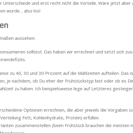
e Unterschiede und erst recht nicht die Vorteile. Wäre jetzt aber
llen würde… also los!
ten
rmaßen aussehen:
g konsumieren solltest. Das haben wir errechnet und setzt sich z
riendefizits.
se zu 40, 30 und 30 Prozent auf die Mahlzeiten aufteilen. Das is
eiten, je nachdem, ob Du eher der Frühstückstyp bist oder ob es Di
hlzeit zu haben. Ich beispielsweise lege auf Letzteres gesteige
verschiedene Optionen errechnen, die aber jeweils die Vorgaben s
rteilung Fett, Kohlenhydrate, Protein) erfüllen.
rianten zusammenstellen (beim Frühstück brauchen die meisten n