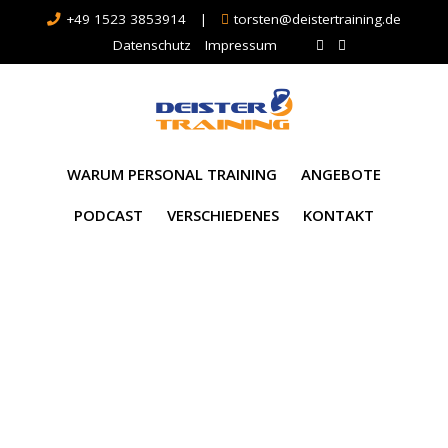
+49 1523 3853914
|
torsten@deistertraining.de
Datenschutz
Impressum
WARUM PERSONAL TRAINING
ANGEBOTE
PODCAST
VERSCHIEDENES
KONTAKT
Schlagwort:
Skinny
Fat