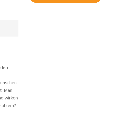
f den
wünschen
rt: Man
nd wirken
 Problem?