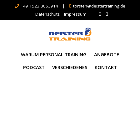
+49 1523 3853914
|
torsten@deistertraining.de
Datenschutz
Impressum
WARUM PERSONAL TRAINING
ANGEBOTE
PODCAST
VERSCHIEDENES
KONTAKT
Schlagwort:
Fitness
Ü40