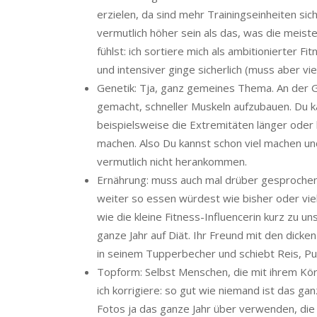
erzielen, da sind mehr Trainingseinheiten sic
vermutlich höher sein als das, was die meist
fühlst: ich sortiere mich als ambitionierter Fi
und intensiver ginge sicherlich (muss aber vie
Genetik: Tja, ganz gemeines Thema. An der G
gemacht, schneller Muskeln aufzubauen. Du k
beispielsweise die Extremitäten länger oder 
machen. Also Du kannst schon viel machen und
vermutlich nicht herankommen.
Ernährung: muss auch mal drüber gesprochen
weiter so essen würdest wie bisher oder vie
wie die kleine Fitness-Influencerin kurz zu 
ganze Jahr auf Diät. Ihr Freund mit den dicke
in seinem Tupperbecher und schiebt Reis, Put
Topform: Selbst Menschen, die mit ihrem Körp
ich korrigiere: so gut wie niemand ist das gan
Fotos ja das ganze Jahr über verwenden, di