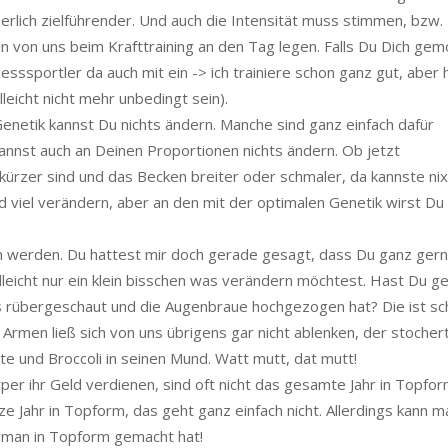
herlich zielführender. Und auch die Intensität muss stimmen, bzw.
en von uns beim Krafttraining an den Tag legen. Falls Du Dich ge
tnesssportler da auch mit ein -> ich trainiere schon ganz gut, aber 
lleicht nicht mehr unbedingt sein).
enetik kannst Du nichts ändern. Manche sind ganz einfach dafür
annst auch an Deinen Proportionen nichts ändern. Ob jetzt
kürzer sind und das Becken breiter oder schmaler, da kannste nix
 viel verändern, aber an den mit der optimalen Genetik wirst Du
 werden. Du hattest mir doch gerade gesagt, dass Du ganz ger
lleicht nur ein klein bisschen was verändern möchtest. Hast Du g
uns rübergeschaut und die Augenbraue hochgezogen hat? Die ist s
n Armen ließ sich von uns übrigens gar nicht ablenken, der stocher
e und Broccoli in seinen Mund. Watt mutt, dat mutt!
er ihr Geld verdienen, sind oft nicht das gesamte Jahr in Topfor
ze Jahr in Topform, das geht ganz einfach nicht. Allerdings kann m
e man in Topform gemacht hat!