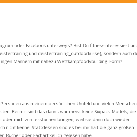
tagram oder Facebook unterwegs? Bist Du fitnessinteressiert und
istertraining und deistertraining_outdoorkurse), sondern auch de
d jungen Männern mit nahezu Wettkampfbodybuilding-Form?
n Personen aus meinem persönlichen Umfeld und vielen Menschen
Seiten. Bei mir sind das dann zwar meist keine Sixpack-Models, die
en oder mich zum erstaunen bringen, weil sie dann doch wieder
h nicht kenne. Stattdessen sind es bei mir halt die ganz großen
n Bücher oder Fachartikel ich gelesen habe.