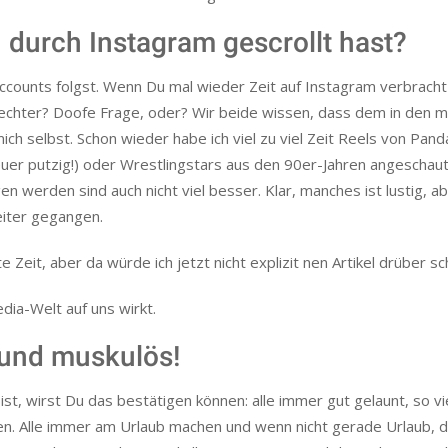
 durch Instagram gescrollt hast?
 Accounts folgst. Wenn Du mal wieder Zeit auf Instagram verbracht
lechter? Doofe Frage, oder? Wir beide wissen, dass dem in den 
mich selbst. Schon wieder habe ich viel zu viel Zeit Reels von Pan
heuer putzig!) oder Wrestlingstars aus den 90er-Jahren angeschaut
 werden sind auch nicht viel besser. Klar, manches ist lustig, a
eiter gegangen.
Zeit, aber da würde ich jetzt nicht explizit nen Artikel drüber sc
edia-Welt auf uns wirkt.
k und muskulös!
, wirst Du das bestätigen können: alle immer gut gelaunt, so vi
en. Alle immer am Urlaub machen und wenn nicht gerade Urlaub, 