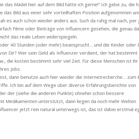
ie das Mädel hier auf dem Bild hätte ich gerne!” Ich gebe zu, die 
rde das Bild aus einer sehr vorteilhaften Position aufgenommen un
ah es auch schon wieder anders aus. Such da ruhig mal nach, per
ehrfach Filme oder Beiträge von Influencern gesehen, die genau d
nicht das reale Leben widerspiegeln.
30 oder 40 Stunden (oder mehr) beansprucht… und die Kinder oder 
von Dir? Wer sein Geld als Influenzer verdient, der hat bestimmt
w., die kosten bestimmt sehr viel Zeit. Für diese Menschen ist ih
ihres Jobs.
t, dann benutze auch hier wieder die Internetrecherche… zum B
riffe. Ich bin auf dem Wege über diverse Erfahrungsberichte von
der der (siehe die anderen Punkte) ohnehin schon bessere
it Medikamenten unterstützt, dann liegen da noch mehr Welten
fluencer jetzt rein natural unterwegs ist, das ist dabei erstmal eg