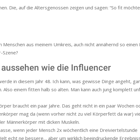
en. Die, auf die Altersgenossen zeigen und sagen: “So fit möchte
en Menschen aus meinem Umkreis, auch nicht annähernd so einen
r-Szene?
 aussehen wie die Influencer
ch werde in diesem Jahr 48. Ich kann, was gewisse Dinge angeht, ga
n. Also einem fitten halb so alten. Man kann auch jung komplett unfi
Körper braucht ein paar Jahre. Das geht nicht in ein paar Wochen o
enkörper mag da (wenn vorher nicht zu viel Körperfett da war) vie
nder Männerkörper mit dicken Muskeln.
 klasse, wenn jeder Mensch 2x wöchentlich eine Dreiviertelstunde
Welt echt ne bessere… aber um wirklich beeindruckende Ergebnis