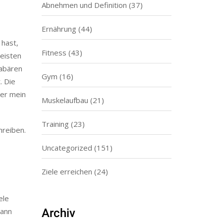
Abnehmen und Definition
(37)
Ernährung
(44)
 hast,
Fitness
(43)
meisten
dabären
Gym
(16)
. Die
ber mein
Muskelaufbau
(21)
Training
(23)
hreiben.
Uncategorized
(151)
Ziele erreichen
(24)
ele
dann
Archiv