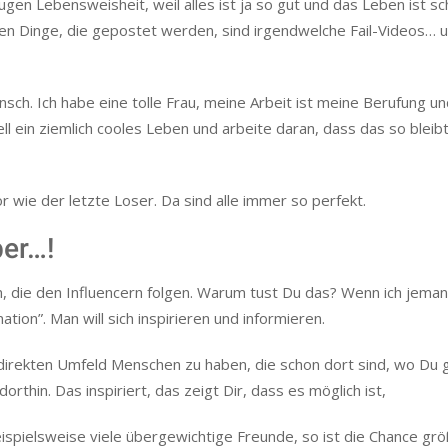
ugen Lebensweisheit, weil alles ist ja so gut und das Leben ist sc
iven Dinge, die gepostet werden, sind irgendwelche Fail-Videos… 
nsch. Ich habe eine tolle Frau, meine Arbeit ist meine Berufung und
ell ein ziemlich cooles Leben und arbeite daran, dass das so bleib
 wie der letzte Loser. Da sind alle immer so perfekt.
ber…!
, die den Influencern folgen. Warum tust Du das? Wenn ich jema
tion”. Man will sich inspirieren und informieren.
im direkten Umfeld Menschen zu haben, die schon dort sind, wo Du
hin. Das inspiriert, das zeigt Dir, dass es möglich ist,
spielsweise viele übergewichtige Freunde, so ist die Chance grö