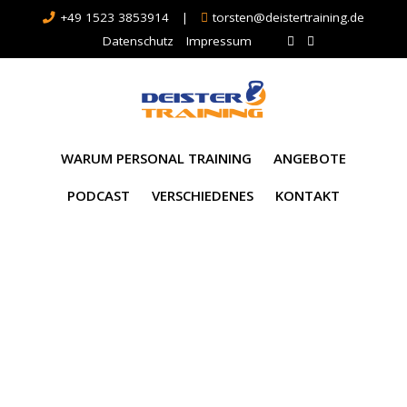
+49 1523 3853914
|
torsten@deistertraining.de
Datenschutz
Impressum
WARUM PERSONAL TRAINING
ANGEBOTE
PODCAST
VERSCHIEDENES
KONTAKT
Gallery Category:
Bootcamps