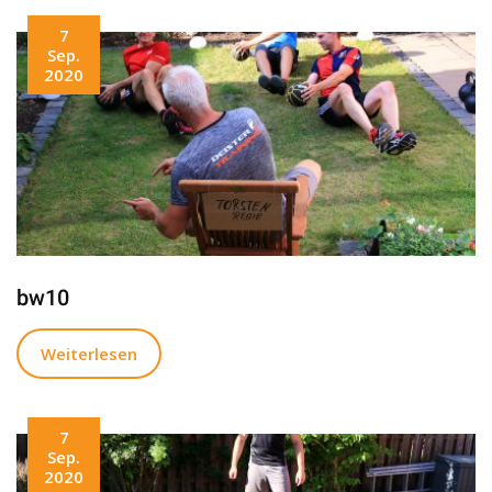
7
Sep.
2020
bw10
Weiterlesen
7
Sep.
2020