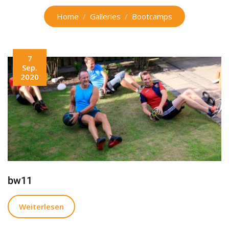
Home
Galleries
Bootcamps
7
Sep.
2020
bw11
Weiterlesen