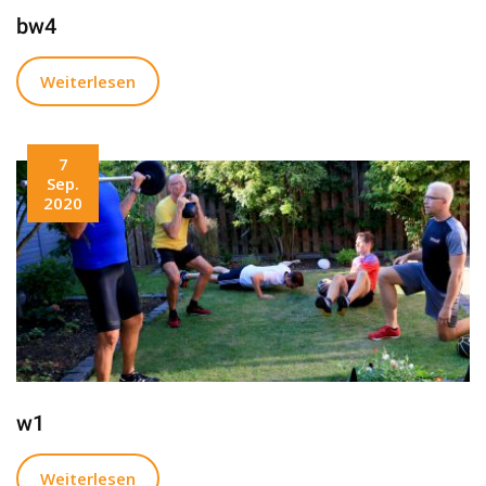
bw4
Weiterlesen
7
Sep.
2020
w1
Weiterlesen