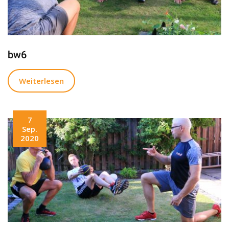
bw6
Weiterlesen
7
Sep.
2020