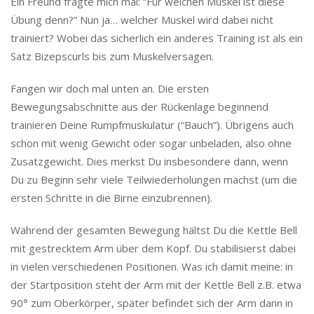
Ein Freund fragte mich mal: “Für welchen Muskel ist diese
Übung denn?” Nun ja… welcher Muskel wird dabei nicht
trainiert? Wobei das sicherlich ein anderes Training ist als ein
Satz Bizepscurls bis zum Muskelversagen.
Fangen wir doch mal unten an. Die ersten
Bewegungsabschnitte aus der Rückenlage beginnend
trainieren Deine Rumpfmuskulatur (“Bauch”). Übrigens auch
schon mit wenig Gewicht oder sogar unbeladen, also ohne
Zusatzgewicht. Dies merkst Du insbesondere dann, wenn
Du zu Beginn sehr viele Teilwiederholungen machst (um die
ersten Schritte in die Birne einzubrennen).
Während der gesamten Bewegung hältst Du die Kettle Bell
mit gestrecktem Arm über dem Kopf. Du stabilisierst dabei
in vielen verschiedenen Positionen. Was ich damit meine: in
der Startposition steht der Arm mit der Kettle Bell z.B. etwa
90° zum Oberkörper, später befindet sich der Arm dann in