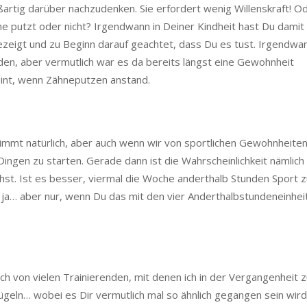
artig darüber nachzudenken. Sie erfordert wenig Willenskraft! O
ne putzt oder nicht? Irgendwann in Deiner Kindheit hast Du damit
ezeigt und zu Beginn darauf geachtet, dass Du es tust. Irgendwa
nden, aber vermutlich war es da bereits längst eine Gewohnheit
int, wenn Zähneputzen anstand.
s stimmt natürlich, aber auch wenn wir von sportlichen Gewohnheite
Dingen zu starten. Gerade dann ist die Wahrscheinlichkeit nämlich 
chst. Ist es besser, viermal die Woche anderthalb Stunden Sport 
h ja… aber nur, wenn Du das mit den vier Anderthalbstundeneinhei
ch von vielen Trainierenden, mit denen ich in der Vergangenheit z
rügeln… wobei es Dir vermutlich mal so ähnlich gegangen sein wird