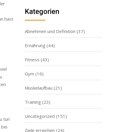
der
Kategorien
nn hast
Abnehmen und Definition
(37)
Ernährung
(44)
Fitness
(43)
n
viel
Gym
(16)
zu
ten
Muskelaufbau
(21)
Training
(23)
Uncategorized
(151)
u tun
 bei
Ziele erreichen
(24)