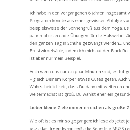
Ich habe in den vergangenen 6 Jahren insgesamt vi
Programm könnte aus einer gewissen Abfolge von Üb
beispielsweise der Sonnengruß aus dem Yoga. Es 
paar mobilisierende Übungen für die Halswirbelsäul
den ganzen Tag in Schuhe gezwängt werden… und wa
Brustwirbelsäule, indem ich mich auf der Black Rol
ist aber nur mein Beispiel.
Auch wenn das nur ein paar Minuten sind, es tut g
– gleich Deinem Körper etwas Gutes getan. Auch we
Wahrscheinlichkeit, dass Du dann mit weiteren eh
weitermachst ist groß. Du wählst eher ein gesünd
Lieber kleine Ziele immer erreichen als große 
Wie oft ist es mir so gegangen: ich lese ab jetzt j
jetzt das. Irgendwann reißt die Serie (sie MUSS re