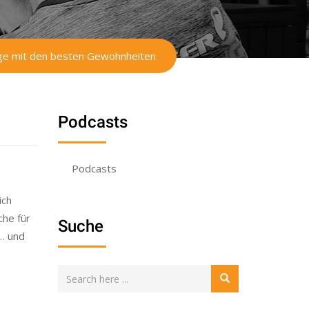
nige mit den besten Gewohnheiten
Podcasts
Podcasts
ich
che für
Suche
t… und