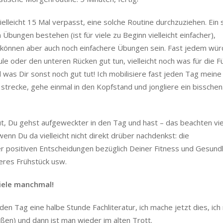
elleicht 15 Mal verpasst, eine solche Routine durchzuziehen. Ein 
ungen bestehen (ist für viele zu Beginn vielleicht einfacher),
können aber auch noch einfachere Übungen sein. Fast jedem wür
e oder den unteren Rücken gut tun, vielleicht noch was für die F
s Dir sonst noch gut tut! Ich mobilisiere fast jeden Tag meine
l strecke, gehe einmal in den Kopfstand und jongliere ein bisschen
ut, Du gehst aufgeweckter in den Tag und hast – das beachten vie
nn Du da vielleicht nicht direkt drüber nachdenkst: die
er positiven Entscheidungen bezüglich Deiner Fitness und Gesund
eres Frühstück usw.
Ziele manchmal!
eden Tag eine halbe Stunde Fachliteratur, ich mache jetzt dies, ic
ißen) und dann ist man wieder im alten Trott.