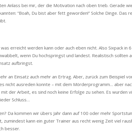
ten Anlass bei mir, der die Motivation nach oben trieb. Gerade w
annten: “Boah, Du bist aber fett geworden!” Solche Dinge. Das re
ibt.
s, was erreicht werden kann oder auch eben nicht. Also Sixpack in 6
wabbelt, wenn Du hochspringst und landest. Realistisch sollten a
nsatz aufbringst.
hr an Einsatz auch mehr an Ertrag. Aber, zurück zum Beispiel vo
er es nicht ausreden konnte – mit dem Mörderprogramm… aber nac
 mit der Arbeit, es sind noch keine Erfolge zu sehen. Es wurden vi
ieder Schluss…
ten? Da kommen wir übers Jahr dann auf 100 oder mehr Sportstu
lt, zumindest kann ein guter Trainer aus recht wenig Zeit viel raus
ch besser.