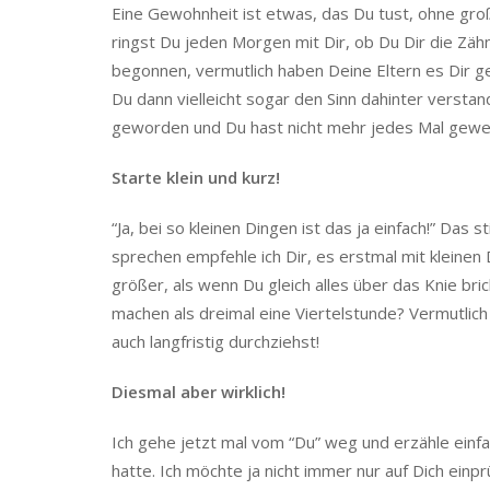
Eine Gewohnheit ist etwas, das Du tust, ohne groß
ringst Du jeden Morgen mit Dir, ob Du Dir die Zäh
begonnen, vermutlich haben Deine Eltern es Dir g
Du dann vielleicht sogar den Sinn dahinter versta
geworden und Du hast nicht mehr jedes Mal gewe
Starte klein und kurz!
“Ja, bei so kleinen Dingen ist das ja einfach!” Da
sprechen empfehle ich Dir, es erstmal mit kleinen 
größer, als wenn Du gleich alles über das Knie bri
machen als dreimal eine Viertelstunde? Vermutlic
auch langfristig durchziehst!
Diesmal aber wirklich!
Ich gehe jetzt mal vom “Du” weg und erzähle einfa
hatte. Ich möchte ja nicht immer nur auf Dich einp