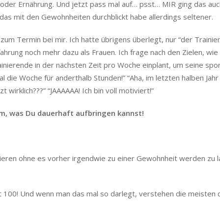
 oder Ernährung. Und jetzt pass mal auf… psst… MIR ging das au
das mit den Gewohnheiten durchblickt habe allerdings seltener.
 zum Termin bei mir. Ich hatte übrigens überlegt, nur “der Trainie
hrung noch mehr dazu als Frauen. Ich frage nach den Zielen, wie
rainierende in der nächsten Zeit pro Woche einplant, um seine spor
al die Woche für anderthalb Stunden!” “Aha, im letzten halben Jahr
 wirklich???” “JAAAAAA! Ich bin voll motiviert!”
m, was Du dauerhaft aufbringen kannst!
ieren ohne es vorher irgendwie zu einer Gewohnheit werden zu l
ast 100! Und wenn man das mal so darlegt, verstehen die meisten 