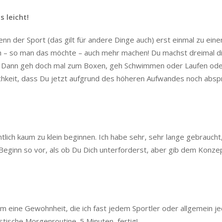
 leicht!
nn der Sport (das gilt für andere Dinge auch) erst einmal zu eine
h – so man das möchte – auch mehr machen! Du machst dreimal d
r? Dann geh doch mal zum Boxen, geh Schwimmen oder Laufen od
chkeit, dass Du jetzt aufgrund des höheren Aufwandes noch abspr
lich kaum zu klein beginnen. Ich habe sehr, sehr lange gebraucht
 Beginn so vor, als ob Du Dich unterforderst, aber gib dem Konze
em eine Gewohnheit, die ich fast jedem Sportler oder allgemein 
ische Morgenroutine. 5 Minuten, fertig!