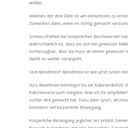
wollen.
Welches der drei Ziele ist am einfachsten zu erre
Zumindest dann, wenn es richtig gemacht wird un
Schmerzfreiheit bei körperlichen Beschwerden kann
wahrscheinlich ist, dass sie sich bei gewissen M
vorhersagbar, aber da muss ab einem gewissen Ma
damit es weiter vorangeht.
Und Abnehmen? Abnehmen ist wie jetzt schon mehrf
Fürs Abnehmen benötigst Du ein Kaloriendefizit. 
Kalorienverbrauch steigern. Was ich Dir empfehle?
vorher dick gemacht hat. Dazu dann Sport, am be
möchtest viel körperliche Bewegung.
Körperliche Betätigung jeglicher Art erhöht Deinen
Bürojob zu kündigen und eine körperliche Tätigke