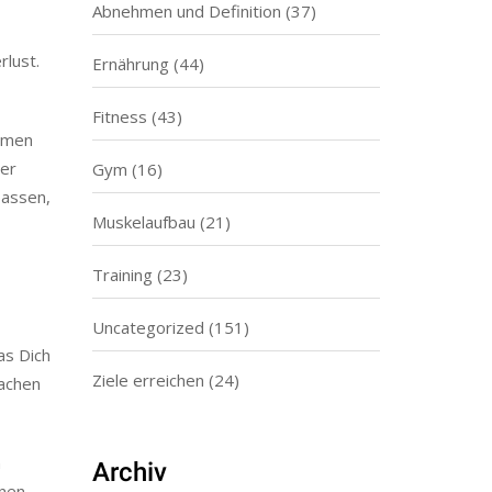
Abnehmen und Definition
(37)
rlust.
Ernährung
(44)
Fitness
(43)
lemen
ser
Gym
(16)
passen,
Muskelaufbau
(21)
Training
(23)
Uncategorized
(151)
as Dich
Ziele erreichen
(24)
machen
n
Archiv
nnen