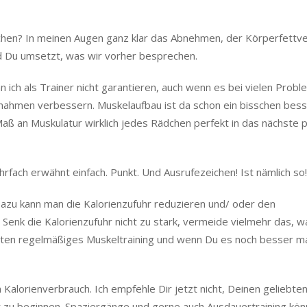
ichen? In meinen Augen ganz klar das Abnehmen, der Körperfettve
d Du umsetzt, was wir vorher besprechen.
 ich als Trainer nicht garantieren, auch wenn es bei vielen Prob
aßnahmen verbessern. Muskelaufbau ist da schon ein bisschen bes
ß an Muskulatur wirklich jedes Rädchen perfekt in das nächste 
ach erwähnt einfach. Punkt. Und Ausrufezeichen! Ist nämlich so!
Dazu kann man die Kalorienzufuhr reduzieren und/ oder den
 Senk die Kalorienzufuhr nicht zu stark, vermeide vielmehr das, w
sten regelmäßiges Muskeltraining und wenn Du es noch besser 
 Kalorienverbrauch. Ich empfehle Dir jetzt nicht, Deinen geliebte
it zu beginnen. Spaziergänge und gerne auch Ausdauertraining kö