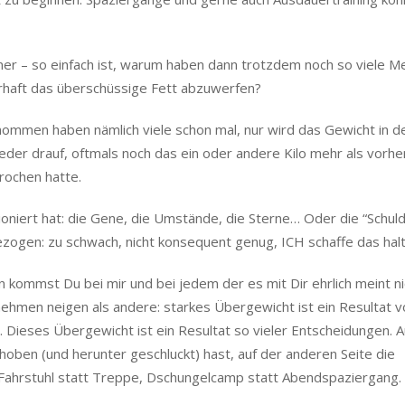
r – so einfach ist, warum haben dann trotzdem noch so viele 
erhaft das überschüssige Fett abzuwerfen?
enommen haben nämlich viele schon mal, nur wird das Gewicht in d
eder drauf, oftmals noch das ein oder andere Kilo mehr als vorher
rochen hatte.
oniert hat: die Gene, die Umstände, die Sterne… Oder die “Schul
zogen: zu schwach, nicht konsequent genug, ICH schaffe das halt 
n kommst Du bei mir und bei jedem der es mit Dir ehrlich meint ni
men neigen als andere: starkes Übergewicht ist ein Resultat v
. Dieses Übergewicht ist ein Resultat so vieler Entscheidungen. A
choben (und herunter geschluckt) hast, auf der anderen Seite die
, Fahrstuhl statt Treppe, Dschungelcamp statt Abendspaziergang.