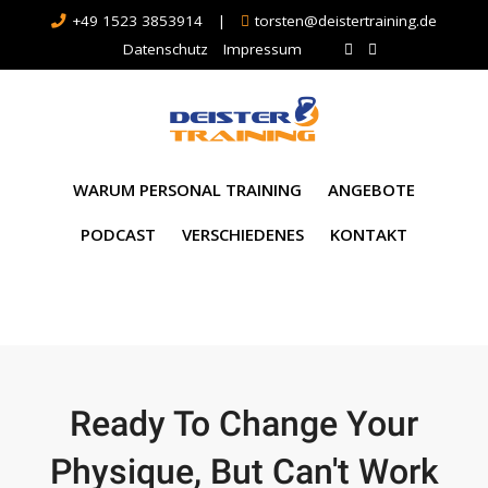
+49 1523 3853914
|
torsten@deistertraining.de
Datenschutz
Impressum
WARUM PERSONAL TRAINING
ANGEBOTE
PODCAST
VERSCHIEDENES
KONTAKT
Ready To Change Your
Physique, But Can't Work